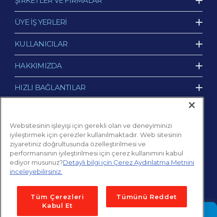
ŞİRKETLER VE FİRMALAR
ÜYE İŞ YERLERİ
KULLANICILAR
HAKKIMIZDA
HIZLI BAĞLANTILAR
BİZE ULAŞIN
Websitesinin işleyişi için gerekli olan ve deneyiminizi
iyileştirmek için çerezler kullanılmaktadır. Web sitesinin
ziyaretiniz doğrultusunda özelleştirilmesi ve
performansının iyileştirilmesi için çerez kullanımını kabul
ediyor musunuz?
Detaylı bilgi için Çerez Aydınlatma Metnini
inceleyebilirsiniz.
Tüm Çerezleri
Tümünü Reddet
© 2026 Edenred Türkiye
Tüm Hakları Saklıdır.
Kabul Et
Edenred Müşterisi Olmak İstiyorum