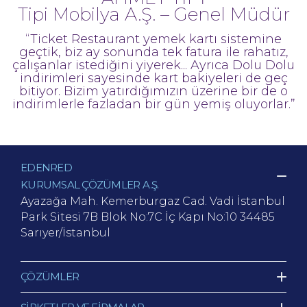
Tipi Mobilya A.Ş. – Genel Müdür
“Ticket Restaurant yemek kartı sistemine
geçtik, biz ay sonunda tek fatura ile rahatız,
çalışanlar istediğini yiyerek... Ayrıca Dolu Dolu
indirimleri sayesinde kart bakiyeleri de geç
bitiyor. Bizim yatırdığımızın üzerine bir de o
indirimlerle fazladan bir gün yemiş oluyorlar.”
EDENRED
KURUMSAL ÇÖZÜMLER A.Ş.
Ayazağa Mah. Kemerburgaz Cad.
Vadi İstanbul
Park Sitesi 7B Blok No:7C İç Kapı No:10
34485
Sarıyer/İstanbul
ÇÖZÜMLER