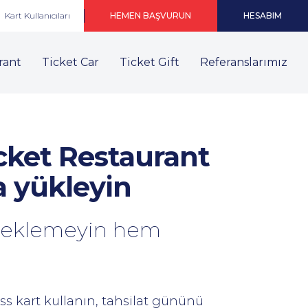
Kart Kullanıcıları
HEMEN BAŞVURUN
HESABIM
rant
Ticket Car
Ticket Gift
Referanslarımız
icket Restaurant
a yükleyin
beklemeyin hem
ss kart kullanın, tahsilat gününü