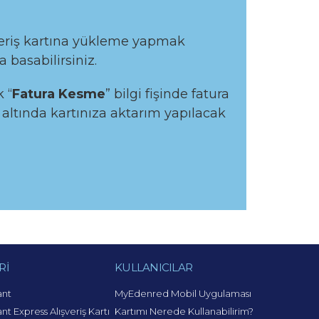
şveriş kartına yükleme yapmak
a basabilirsiniz.
 “
Fatura Kesme
” bilgi fişinde fatura
 altında kartınıza aktarım yapılacak
Rİ
KULLANICILAR
ant
MyEdenred Mobil Uygulaması
nt Express Alışveriş Kartı
Kartımı Nerede Kullanabilirim?