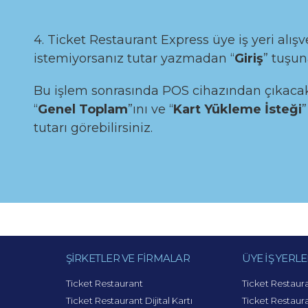
4. Ticket Restaurant Express üye iş yeri alı
istemiyorsanız tutar yazmadan “
Giriş
” tuşun
Bu işlem sonrasında POS cihazından çıkacak
“
Genel Toplam
”ını ve “
Kart Yükleme İsteği
”
tutarı görebilirsiniz.
ŞİRKETLER VE FİRMALAR
ÜYE İŞ YERLE
Ticket Restaurant
Ticket Restaur
Ticket Restaurant Dijital Kartı
Ticket Restaura