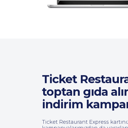
Ticket Restaura
toptan gıda alı
indirim kampan
Ticket Restaurant Express kartınız
kampanyalarımızdan da yararlanab