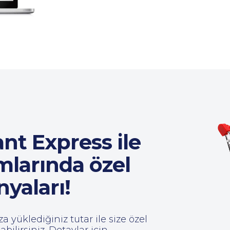
nt Express ile
mlarında özel
yaları!
a yüklediğiniz tutar ile size özel
ilirsiniz. Detaylar için