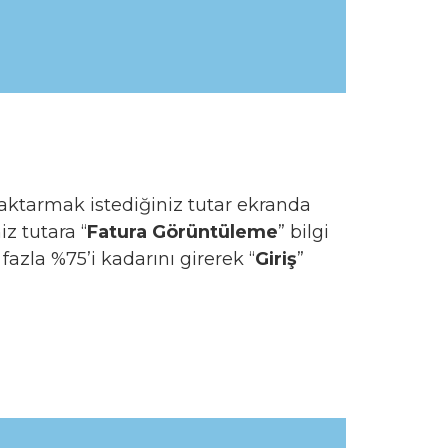
a aktarmak istediğiniz tutar ekranda
iz tutara “
Fatura Görüntüleme
” bilgi
 fazla %75’i kadarını girerek “
Giriş
”