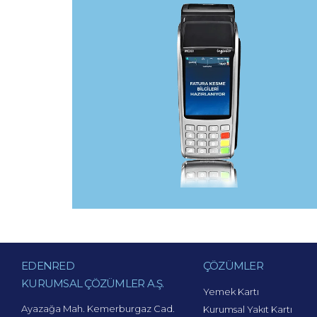
EDENRED
ÇÖZÜMLER
KURUMSAL ÇÖZÜMLER A.Ş.
Yemek Kartı
Ayazağa Mah. Kemerburgaz Cad.
Kurumsal Yakıt Kartı